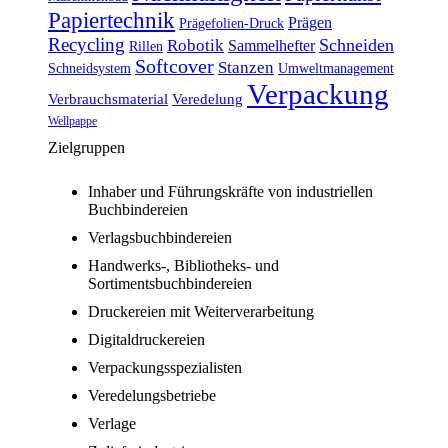
Papiertechnik
Prägen
Prägefolien-Druck
Recycling
Schneiden
Robotik
Sammelhefter
Rillen
Softcover
Stanzen
Schneidsystem
Umweltmanagement
Verpackung
Verbrauchsmaterial
Veredelung
Wellpappe
Zielgruppen
Inhaber und Führungskräfte von industriellen
Buchbindereien
Verlagsbuchbindereien
Handwerks-, Bibliotheks- und
Sortimentsbuchbindereien
Druckereien mit Weiterverarbeitung
Digitaldruckereien
Verpackungsspezialisten
Veredelungsbetriebe
Verlage