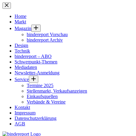
Zum
Inhalt
springen
Home
Markt
Magazin
bindereport Vorschau
bindereport Archiv
Design
Technik
bindereport – ABO
Schwerpunkt-Themen
Mediadaten
Newsletter-Anmeldung
Service
Termine 2025
Stellenmarkt, Verkaufsanzeigen
Einkaufsquellen
Verbände & Vereine
Kontakt
Impressum
Datenschutzerklärung
AGB