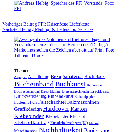
Vorheriger
Beitrag
FFI: Krisenfeste Lieferkette
Nächster
Beitrag
Mailing- & Lettershop-Services
Themen
Bezugsmaterial
Buchblock
Ausbildung
Altpapier
Bucheinband
Buchkunst
Buchmesse
Druckkunst
Buchrestaurierung
Dreiseitenschneider
Direct Mailing
Druckveredelung
Einbandkunst
Einbandpapier
Faltschachtel
Falzmaschinen
Fadenheften
Hardcover
Karton
Grafikdesign
Klebebinden
Klebebinder
Klebstoff
Klebstoffauftrag
Künstliche Intelligenz (KI)
Mailing
Nachhaltigkeit
Papierkunst
Maschinenbau