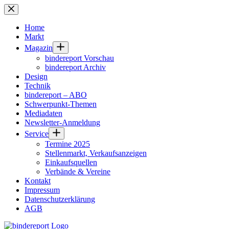
Zum
Inhalt
springen
Home
Markt
Magazin
bindereport Vorschau
bindereport Archiv
Design
Technik
bindereport – ABO
Schwerpunkt-Themen
Mediadaten
Newsletter-Anmeldung
Service
Termine 2025
Stellenmarkt, Verkaufsanzeigen
Einkaufsquellen
Verbände & Vereine
Kontakt
Impressum
Datenschutzerklärung
AGB