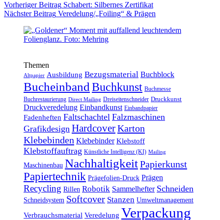
Vorheriger
Beitrag
Schabert: Silbernes Zertifikat
Nächster
Beitrag
Veredelung/„Foiling“ & Prägen
Themen
Bezugsmaterial
Buchblock
Ausbildung
Altpapier
Bucheinband
Buchkunst
Buchmesse
Druckkunst
Buchrestaurierung
Dreiseitenschneider
Direct Mailing
Druckveredelung
Einbandkunst
Einbandpapier
Faltschachtel
Falzmaschinen
Fadenheften
Hardcover
Karton
Grafikdesign
Klebebinden
Klebebinder
Klebstoff
Klebstoffauftrag
Künstliche Intelligenz (KI)
Mailing
Nachhaltigkeit
Papierkunst
Maschinenbau
Papiertechnik
Prägen
Prägefolien-Druck
Recycling
Schneiden
Robotik
Sammelhefter
Rillen
Softcover
Stanzen
Schneidsystem
Umweltmanagement
Verpackung
Verbrauchsmaterial
Veredelung