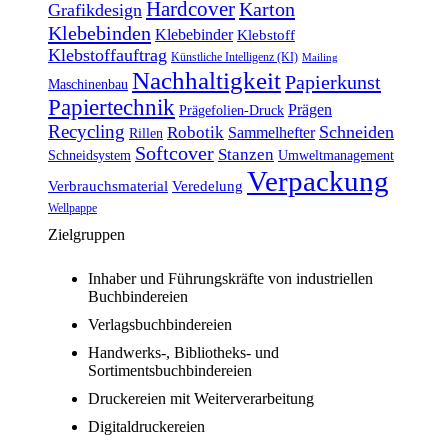
Hardcover
Karton
Grafikdesign
Klebebinden
Klebebinder
Klebstoff
Klebstoffauftrag
Künstliche Intelligenz (KI)
Mailing
Nachhaltigkeit
Papierkunst
Maschinenbau
Papiertechnik
Prägen
Prägefolien-Druck
Recycling
Schneiden
Robotik
Sammelhefter
Rillen
Softcover
Stanzen
Schneidsystem
Umweltmanagement
Verpackung
Verbrauchsmaterial
Veredelung
Wellpappe
Zielgruppen
Inhaber und Führungskräfte von industriellen
Buchbindereien
Verlagsbuchbindereien
Handwerks-, Bibliotheks- und
Sortimentsbuchbindereien
Druckereien mit Weiterverarbeitung
Digitaldruckereien