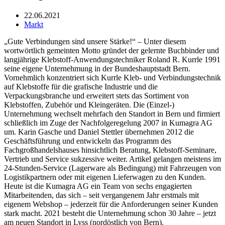
22.06.2021
Markt
„Gute Verbindungen sind unsere Stärke!“ – Unter diesem
wortwörtlich gemeinten Motto gründet der gelernte Buchbinder und
langjährige Klebstoff-Anwendungstechniker Roland R. Kurrle 1991
seine eigene Unternehmung in der Bundeshauptstadt Bern.
Vornehmlich konzentriert sich Kurrle Kleb- und Verbindungstechnik
auf Klebstoffe für die grafische Industrie und die
Verpackungsbranche und erweitert stets das Sortiment von
Klebstoffen, Zubehör und Kleingeräten. Die (Einzel-)
Unternehmung wechselt mehrfach den Standort in Bern und firmiert
schließlich im Zuge der Nachfolgeregelung 2007 in Kumagra AG
um. Karin Gasche und Daniel Stettler übernehmen 2012 die
Geschäftsführung und entwickeln das Programm des
Fachgroßhandelshauses hinsichtlich Beratung, Klebstoff-Seminare,
Vertrieb und Service sukzessive weiter. Artikel gelangen meistens im
24-Stunden-Service (Lagerware als Bedingung) mit Fahrzeugen von
Logistikpartnern oder mit eigenen Lieferwagen zu den Kunden.
Heute ist die Kumagra AG ein Team von sechs engagierten
Mitarbeitenden, das sich – seit vergangenem Jahr erstmals mit
eigenem Webshop – jederzeit für die Anforderungen seiner Kunden
stark macht. 2021 besteht die Unternehmung schon 30 Jahre – jetzt
am neuen Standort in Lyss (nordöstlich von Bern).