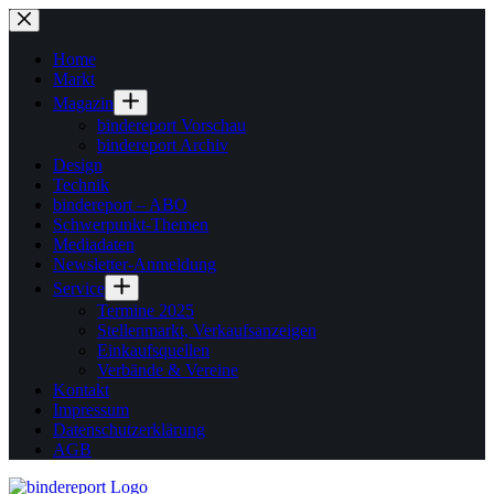
Zum
Inhalt
springen
Home
Markt
Magazin
bindereport Vorschau
bindereport Archiv
Design
Technik
bindereport – ABO
Schwerpunkt-Themen
Mediadaten
Newsletter-Anmeldung
Service
Termine 2025
Stellenmarkt, Verkaufsanzeigen
Einkaufsquellen
Verbände & Vereine
Kontakt
Impressum
Datenschutzerklärung
AGB