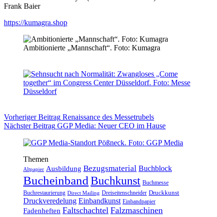
Frank Baier
https://kumagra.shop
Ambitionierte „Mannschaft“. Foto: Kumagra
Vorheriger
Beitrag
Renaissance des Messetrubels
Nächster
Beitrag
GGP Media: Neuer CEO im Hause
Themen
Bezugsmaterial
Buchblock
Ausbildung
Altpapier
Bucheinband
Buchkunst
Buchmesse
Druckkunst
Buchrestaurierung
Dreiseitenschneider
Direct Mailing
Druckveredelung
Einbandkunst
Einbandpapier
Faltschachtel
Falzmaschinen
Fadenheften