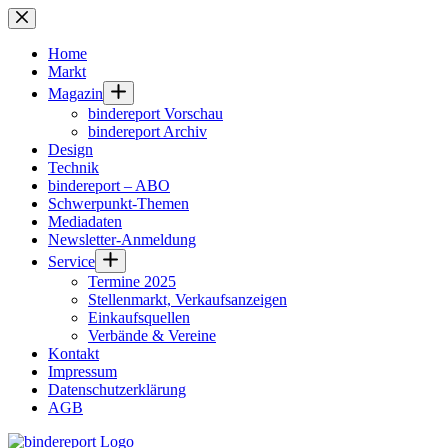
Zum
Inhalt
springen
Home
Markt
Magazin
bindereport Vorschau
bindereport Archiv
Design
Technik
bindereport – ABO
Schwerpunkt-Themen
Mediadaten
Newsletter-Anmeldung
Service
Termine 2025
Stellenmarkt, Verkaufsanzeigen
Einkaufsquellen
Verbände & Vereine
Kontakt
Impressum
Datenschutzerklärung
AGB