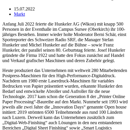
15.07.2022
Markt
Anfang Juli 2022 feierte die Hunkeler AG (Wikon) mit knapp 500
Personen in der Eventhalle im Campus Sursee (Oberkirch) ihr 100-
jähriges Bestehen. Immer wieder holte Moderator Berni Schär, einst
Sportreporter des Schweizer Radio SRF, die Manager Stefan
Hunkeler und Michel Hunkeler auf die Bühne – sowie Franz
Hunkeler, der parallel seinen 80. Geburtstag feierte. Josef Hunkeler
gründete die Firma 1922 und hatte den Fokus zunächst auf Handel
und Verkauf grafischer Maschinen und deren Zubehör gelegt.
Heute produziert das Unternehmen mit weltweit 280 Mitarbeitenden
Postpress-Maschinen für den High-Performance-Digitaldruck.
Nachdem um 1980 erste Laserdruck-Maschinen für variables
Bedrucken von Papier präsentiert wurden, erkannte Hunkeler den
Bedarf und entwickelte Abroller und Aufroller für die neue
Technologie. 2017 kam schon die Generation 8 der „Printer Online
Paper Processing“-Baureihe auf den Markt. Nunmehr seit 1993 wird
jeweils alle zwei Jahre die „Innovation Days“ genannte Open house
initiiert: 2019 strömten 6500 Teilnehmende aus rund 100 Ländern
nach Luzern. Derweil kann das Unternehmen zusätzlich zum
„Digital-Web-Finishing“ auch Lösungen in den neu entstandenen
Bereichen „Digital Sheet Finishing“ sowie „Smart Logistics