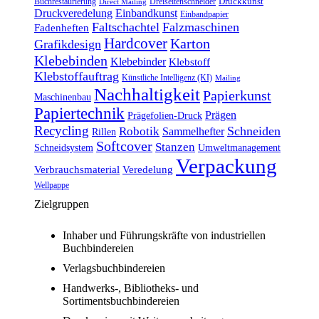
Druckkunst
Buchrestaurierung
Dreiseitenschneider
Direct Mailing
Druckveredelung
Einbandkunst
Einbandpapier
Faltschachtel
Falzmaschinen
Fadenheften
Hardcover
Karton
Grafikdesign
Klebebinden
Klebebinder
Klebstoff
Klebstoffauftrag
Künstliche Intelligenz (KI)
Mailing
Nachhaltigkeit
Papierkunst
Maschinenbau
Papiertechnik
Prägen
Prägefolien-Druck
Recycling
Schneiden
Robotik
Sammelhefter
Rillen
Softcover
Stanzen
Schneidsystem
Umweltmanagement
Verpackung
Verbrauchsmaterial
Veredelung
Wellpappe
Zielgruppen
Inhaber und Führungskräfte von industriellen
Buchbindereien
Verlagsbuchbindereien
Handwerks-, Bibliotheks- und
Sortimentsbuchbindereien