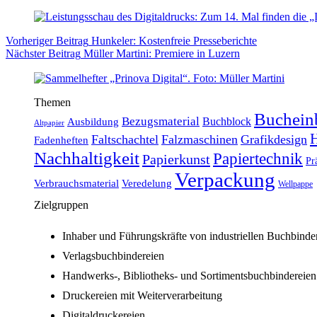
Vorheriger
Beitrag
Hunkeler: Kostenfreie Presseberichte
Nächster
Beitrag
Müller Martini: Premiere in Luzern
Themen
Buchein
Bezugsmaterial
Buchblock
Ausbildung
Altpapier
H
Faltschachtel
Falzmaschinen
Grafikdesign
Fadenheften
Nachhaltigkeit
Papiertechnik
Papierkunst
Pr
Verpackung
Verbrauchsmaterial
Veredelung
Wellpappe
Zielgruppen
Inhaber und Führungskräfte von industriellen Buchbinde
Verlagsbuchbindereien
Handwerks-, Bibliotheks- und Sortimentsbuchbindereien
Druckereien mit Weiterverarbeitung
Digitaldruckereien