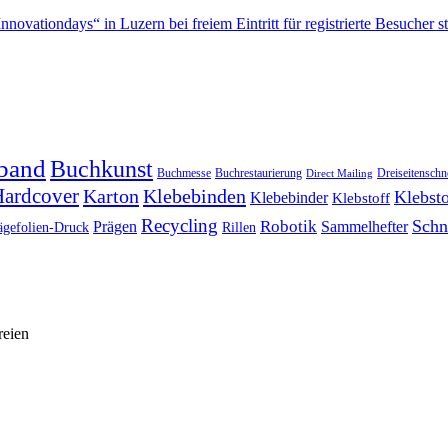
band
Buchkunst
Buchmesse
Buchrestaurierung
Dreiseitenschn
Direct Mailing
ardcover
Karton
Klebebinden
Klebsto
Klebebinder
Klebstoff
Recycling
Schn
Prägen
Robotik
Sammelhefter
ägefolien-Druck
Rillen
reien