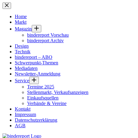
Zum
Inhalt
springen
Home
Markt
Magazin
bindereport Vorschau
bindereport Archiv
Design
Technik
bindereport – ABO
Schwerpunkt-Themen
Mediadaten
Newsletter-Anmeldung
Service
Termine 2025
Stellenmarkt, Verkaufsanzeigen
Einkaufsquellen
Verbände & Vereine
Kontakt
Impressum
Datenschutzerklärung
AGB