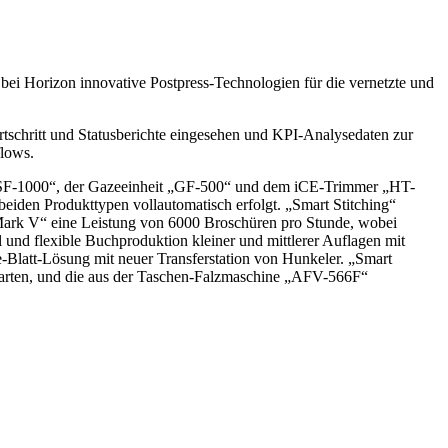
ei Horizon innovative Postpress-Technologien für die vernetzte und
schritt und Statusberichte eingesehen und KPI-Analysedaten zur
flows.
„ESF-1000“, der Gazeeinheit „GF-500“ und dem iCE-Trimmer „HT-
iden Produkttypen vollautomatisch erfolgt. „Smart Stitching“
 Mark V“ eine Leistung von 6000 Broschüren pro Stunde, wobei
 und flexible Buchproduktion kleiner und mittlerer Auflagen mit
latt-Lösung mit neuer Transferstation von Hunkeler. „Smart
tkarten, und die aus der Taschen-Falzmaschine „AFV-566F“