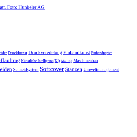
Druckveredelung
Einbandkunst
Druckkunst
eider
Einbandpapier
ffauftrag
Maschinenbau
Künstliche Intelligenz (KI)
Mailing
Softcover
eiden
Stanzen
Schneidsystem
Umweltmanagement