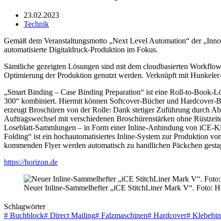
23.02.2023
Technik
Gemäß dem Veranstaltungsmotto „Next Level Automation“ der „Innova
automatisierte Digitaldruck-Produktion im Fokus.
Sämtliche gezeigten Lösungen sind mit dem cloudbasierten Workflow
Optimierung der Produktion genutzt werden. Verknüpft mit Hunkeler
„Smart Binding – Case Binding Preparation“ ist eine Roll-to-Book
300“ kombiniert. Hiermit können Softcover-Bücher und Hardcover-Buc
erzeugt Broschüren von der Rolle: Dank stetiger Zuführung durch Ab
Auftragswechsel mit verschiedenen Broschürenstärken ohne Rüstzeiten
Loseblatt-Sammlungen – in Form einer Inline-Anbindung von iCE-Kl
Folding“ ist ein hochautomatisiertes Inline-System zur Produktion 
kommenden Flyer werden automatisch zu handlichen Päckchen gestap
https://horizon.de
Neuer Inline-Sammelhefter „iCE StitchLiner Mark V“. Foto:
Schlagwörter
#
Buchblock
#
Direct Mailing
#
Falzmaschinen
#
Hardcover
#
Klebebin