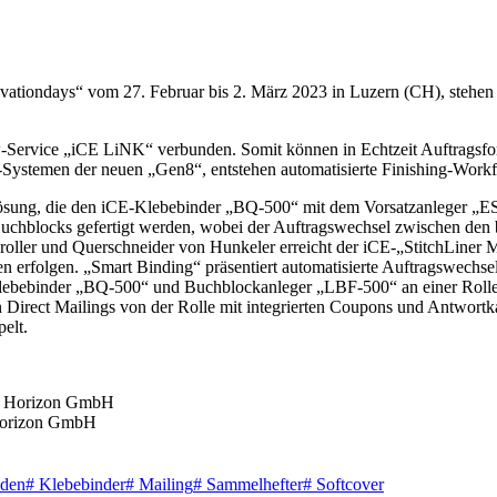
tiondays“ vom 27. Februar bis 2. März 2023 in Luzern (CH), stehen b
-Service „iCE LiNK“ verbunden. Somit können in Echtzeit Auftragsfort
-Systemen der neuen „Gen8“, entstehen automatisierte Finishing-Work
-Lösung, die den iCE-Klebebinder „BQ-500“ mit dem Vorsatzanleger 
hblocks gefertigt werden, wobei der Auftragswechsel zwischen den be
roller und Querschneider von Hunkeler erreicht der iCE-„StitchLiner
 erfolgen. „Smart Binding“ präsentiert automatisierte Auftragswechsel
ebebinder „BQ-500“ und Buchblockanleger „LBF-500“ an einer Rolle-B
von Direct Mailings von der Rolle mit integrierten Coupons und Antwor
elt.
 Horizon GmbH
den
#
Klebebinder
#
Mailing
#
Sammelhefter
#
Softcover