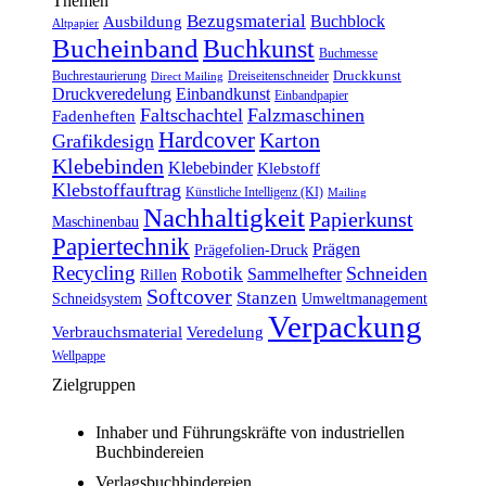
Themen
Bezugsmaterial
Buchblock
Ausbildung
Altpapier
Bucheinband
Buchkunst
Buchmesse
Druckkunst
Buchrestaurierung
Dreiseitenschneider
Direct Mailing
Druckveredelung
Einbandkunst
Einbandpapier
Faltschachtel
Falzmaschinen
Fadenheften
Hardcover
Karton
Grafikdesign
Klebebinden
Klebebinder
Klebstoff
Klebstoffauftrag
Künstliche Intelligenz (KI)
Mailing
Nachhaltigkeit
Papierkunst
Maschinenbau
Papiertechnik
Prägen
Prägefolien-Druck
Recycling
Schneiden
Robotik
Sammelhefter
Rillen
Softcover
Stanzen
Schneidsystem
Umweltmanagement
Verpackung
Verbrauchsmaterial
Veredelung
Wellpappe
Zielgruppen
Inhaber und Führungskräfte von industriellen
Buchbindereien
Verlagsbuchbindereien