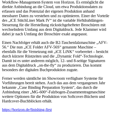
Workflow-Management-System von Horizon. Es ermöglicht die
direkte Anbindung an die Cloud, um etwa Produktionsdaten zu
erfassen und das Potenzial der eigenen Produktion anhand
messbarer Daten zu verstehen und zu optimieren. Einer der Vorteile
des „iCE StitchLiner Mark IV“ ist die variable Heftdrahtlängen-
Steuerung für die Herstellung rückstichgehefteter Broschüren mit
wechselndem Umfang aus dem Digitaldruck. Jede Klammer wird
dabei je nach Umfang der Broschüre exakt angepasst.
Einen Nachfolger erhält auch die B2-Taschenfalzmaschine „AFV-
56.“ Die nun „iCE Folder AFV-56S“ genannte Maschine –
ebenfalls für die Vernetzung mit „iCE LiNK“ vorbereitet – besticht
durch kürzere Rüstzeiten und die „Dynamic Fold“-Technologie.
Damit ist es unter anderem möglich, 12- und 8-seitige Signaturen
aus dem Digitaldruck „on-the-fly“ zu produzieren. Das kommt
besonders der digitalen Buchproduktion zugute.
Ferner werden sämtliche im Showroom verfügbare Systeme für
Vorführungen bereit stehen. Auch das aus dem vergangenen Jahr
bekannte „Case Binding Preparation System“, das durch die
Anbindung einer „MG-600“-Falzbogen-Zusammentragmaschine
weitere Optionen für die Produktion von Softcover-Büchern und
Hardcover-Buchblöcken erhält.
https://horizon.de/finishing-first