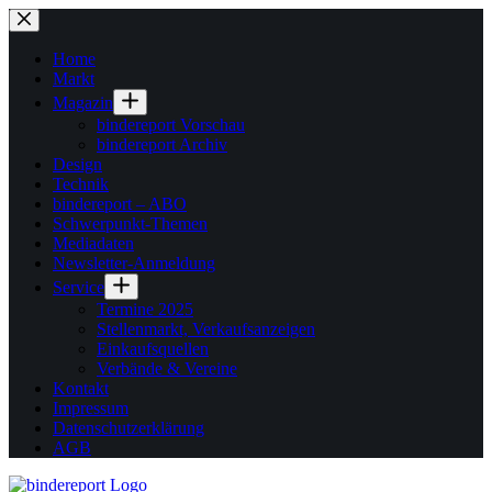
Zum
Inhalt
springen
Home
Markt
Magazin
bindereport Vorschau
bindereport Archiv
Design
Technik
bindereport – ABO
Schwerpunkt-Themen
Mediadaten
Newsletter-Anmeldung
Service
Termine 2025
Stellenmarkt, Verkaufsanzeigen
Einkaufsquellen
Verbände & Vereine
Kontakt
Impressum
Datenschutzerklärung
AGB