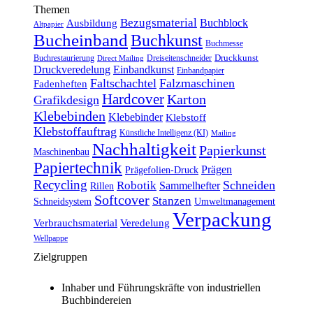
Themen
Bezugsmaterial
Buchblock
Ausbildung
Altpapier
Bucheinband
Buchkunst
Buchmesse
Druckkunst
Buchrestaurierung
Dreiseitenschneider
Direct Mailing
Druckveredelung
Einbandkunst
Einbandpapier
Faltschachtel
Falzmaschinen
Fadenheften
Hardcover
Karton
Grafikdesign
Klebebinden
Klebebinder
Klebstoff
Klebstoffauftrag
Künstliche Intelligenz (KI)
Mailing
Nachhaltigkeit
Papierkunst
Maschinenbau
Papiertechnik
Prägen
Prägefolien-Druck
Recycling
Schneiden
Robotik
Sammelhefter
Rillen
Softcover
Stanzen
Schneidsystem
Umweltmanagement
Verpackung
Verbrauchsmaterial
Veredelung
Wellpappe
Zielgruppen
Inhaber und Führungskräfte von industriellen
Buchbindereien