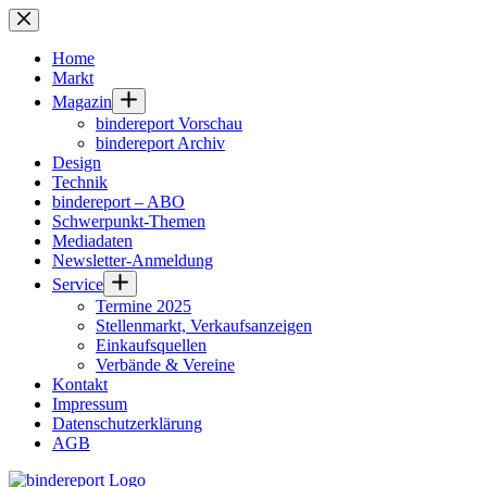
Zum
Inhalt
springen
Home
Markt
Magazin
bindereport Vorschau
bindereport Archiv
Design
Technik
bindereport – ABO
Schwerpunkt-Themen
Mediadaten
Newsletter-Anmeldung
Service
Termine 2025
Stellenmarkt, Verkaufsanzeigen
Einkaufsquellen
Verbände & Vereine
Kontakt
Impressum
Datenschutzerklärung
AGB