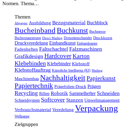
Normen. Thema…
Themen
Bezugsmaterial
Buchblock
Ausbildung
Altpapier
Bucheinband
Buchkunst
Buchmesse
Druckkunst
Buchrestaurierung
Dreiseitenschneider
Direct Mailing
Druckveredelung
Einbandkunst
Einbandpapier
Faltschachtel
Falzmaschinen
Fadenheften
Hardcover
Karton
Grafikdesign
Klebebinden
Klebebinder
Klebstoff
Klebstoffauftrag
Künstliche Intelligenz (KI)
Mailing
Nachhaltigkeit
Papierkunst
Maschinenbau
Papiertechnik
Prägen
Prägefolien-Druck
Recycling
Schneiden
Robotik
Sammelhefter
Rillen
Softcover
Stanzen
Schneidsystem
Umweltmanagement
Verpackung
Verbrauchsmaterial
Veredelung
Wellpappe
Zielgruppen