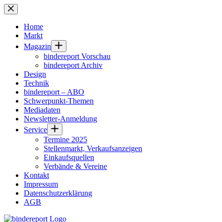
Zum
Inhalt
springen
Home
Markt
Magazin
bindereport Vorschau
bindereport Archiv
Design
Technik
bindereport – ABO
Schwerpunkt-Themen
Mediadaten
Newsletter-Anmeldung
Service
Termine 2025
Stellenmarkt, Verkaufsanzeigen
Einkaufsquellen
Verbände & Vereine
Kontakt
Impressum
Datenschutzerklärung
AGB