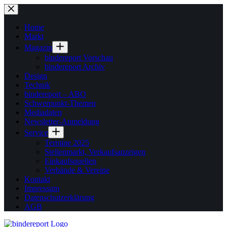
Zum
Inhalt
springen
Home
Markt
Magazin
bindereport Vorschau
bindereport Archiv
Design
Technik
bindereport – ABO
Schwerpunkt-Themen
Mediadaten
Newsletter-Anmeldung
Service
Termine 2025
Stellenmarkt, Verkaufsanzeigen
Einkaufsquellen
Verbände & Vereine
Kontakt
Impressum
Datenschutzerklärung
AGB