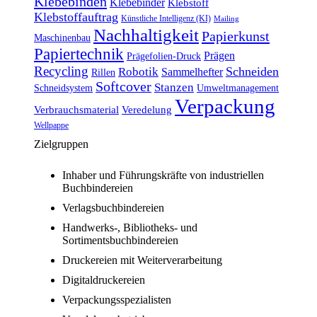
Klebebinden
Klebebinder
Klebstoff
Klebstoffauftrag
Künstliche Intelligenz (KI)
Mailing
Nachhaltigkeit
Papierkunst
Maschinenbau
Papiertechnik
Prägen
Prägefolien-Druck
Recycling
Schneiden
Robotik
Sammelhefter
Rillen
Softcover
Stanzen
Schneidsystem
Umweltmanagement
Verpackung
Verbrauchsmaterial
Veredelung
Wellpappe
Zielgruppen
Inhaber und Führungskräfte von industriellen
Buchbindereien
Verlagsbuchbindereien
Handwerks-, Bibliotheks- und
Sortimentsbuchbindereien
Druckereien mit Weiterverarbeitung
Digitaldruckereien
Verpackungsspezialisten