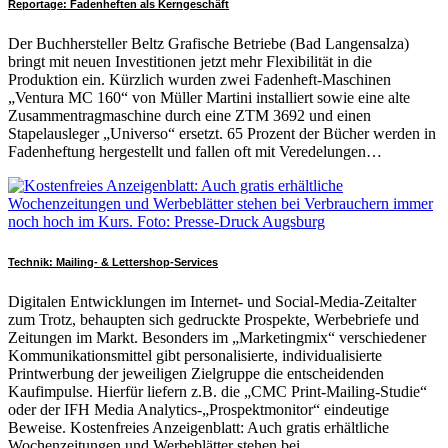
Reportage: Fadenheften als Kerngeschäft
Der Buchhersteller Beltz Grafische Betriebe (Bad Langensalza)
bringt mit neuen Investitionen jetzt mehr Flexibilität in die
Produktion ein. Kürzlich wurden zwei Fadenheft-Maschinen
„Ventura MC 160“ von Müller Martini installiert sowie eine alte
Zusammentragmaschine durch eine ZTM 3692 und einen
Stapelausleger „Universo“ ersetzt. 65 Prozent der Bücher werden in
Fadenheftung hergestellt und fallen oft mit Veredelungen…
Technik: Mailing- & Lettershop-Services
Digitalen Entwicklungen im Internet- und Social-Media-Zeitalter
zum Trotz, behaupten sich gedruckte Prospekte, Werbebriefe und
Zeitungen im Markt. Besonders im „Marketingmix“ verschiedener
Kommunikationsmittel gibt personalisierte, individualisierte
Printwerbung der jeweiligen Zielgruppe die entscheidenden
Kaufimpulse. Hierfür liefern z.B. die „CMC Print-Mailing-Studie“
oder der IFH Media Analytics-„Prospektmonitor“ eindeutige
Beweise. Kostenfreies Anzeigenblatt: Auch gratis erhältliche
Wochenzeitungen und Werbeblätter stehen bei…