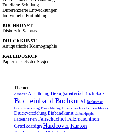
Fundierte Schulung
Differenzierte Entwicklungen
Individuelle Fortbildung
BUCHKUNST
Diskurs in Schwaz
DRUCKKUNST
Antiquarische Kosmographie
KALEIDOSKOP
Papier ist stets der Sieger
Themen
Bezugsmaterial
Buchblock
Ausbildung
Altpapier
Bucheinband
Buchkunst
Buchmesse
Druckkunst
Buchrestaurierung
Dreiseitenschneider
Direct Mailing
Druckveredelung
Einbandkunst
Einbandpapier
Faltschachtel
Falzmaschinen
Fadenheften
Hardcover
Karton
Grafikdesign