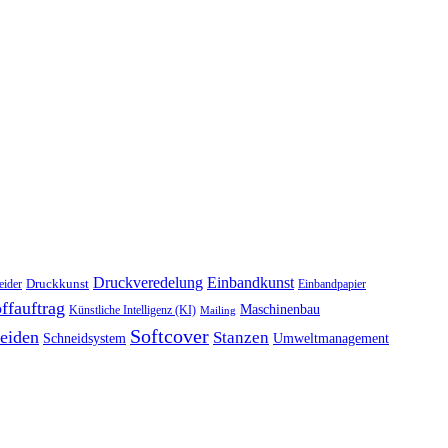
Druckveredelung
Einbandkunst
Druckkunst
eider
Einbandpapier
ffauftrag
Maschinenbau
Künstliche Intelligenz (KI)
Mailing
Softcover
eiden
Stanzen
Schneidsystem
Umweltmanagement