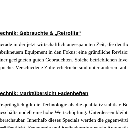
echnik: Gebrauchte & „Retrofits“
erade in der jetzt wirtschaftlich angespannten Zeit, die deutli
abrikneuem Equipment in den Fokus: eine gründliche Revisio
iner geeigneten guten Gebrauchten. Solche betrieblichen Inves
poche. Verschiedene Zulieferbetriebe sind unter anderem auf
echnik: Marktübersicht Fadenheften
rsprünglich gilt die Technologie als die qualitativ stabilste
eschäftsmodell eine hohe Wertschöpfung. Unterdessen bleibt
berschaubar. Innerhalb dieses Specials werden die gegenwär
eröffentlicht. Ergonomie und Bedienkomfort sowie Automati