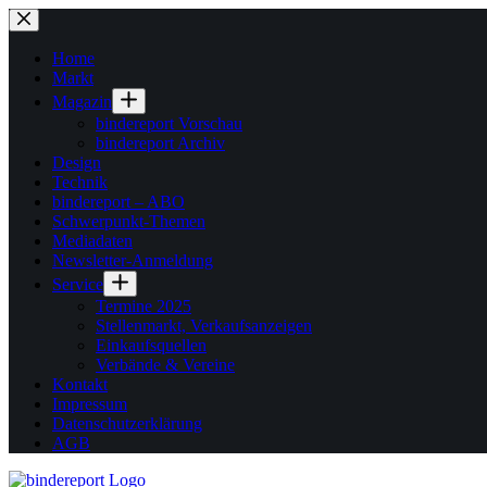
Zum
Inhalt
springen
Home
Markt
Magazin
bindereport Vorschau
bindereport Archiv
Design
Technik
bindereport – ABO
Schwerpunkt-Themen
Mediadaten
Newsletter-Anmeldung
Service
Termine 2025
Stellenmarkt, Verkaufsanzeigen
Einkaufsquellen
Verbände & Vereine
Kontakt
Impressum
Datenschutzerklärung
AGB