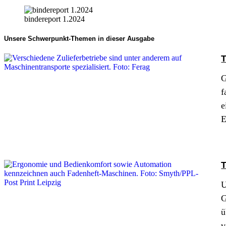
bindereport 1.2024
Unsere Schwerpunkt-Themen in dieser Ausgabe
T
G
f
e
E
T
U
G
ü
v