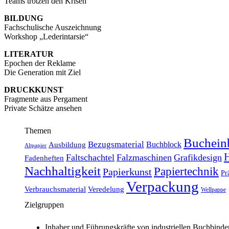
Teams trotzen den Krisen
BILDUNG
Fachschulische Auszeichnung
Workshop „Lederintarsie“
LITERATUR
Epochen der Reklame
Die Generation mit Ziel
DRUCKKUNST
Fragmente aus Pergament
Private Schätze ansehen
Themen
Buchein
Bezugsmaterial
Buchblock
Ausbildung
Altpapier
H
Faltschachtel
Falzmaschinen
Grafikdesign
Fadenheften
Nachhaltigkeit
Papiertechnik
Papierkunst
Pr
Verpackung
Verbrauchsmaterial
Veredelung
Wellpappe
Zielgruppen
Inhaber und Führungskräfte von industriellen Buchbinde