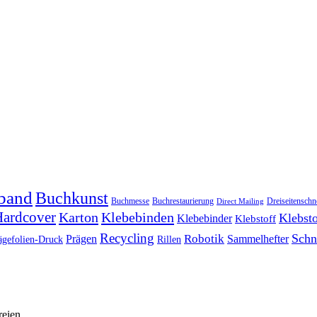
band
Buchkunst
Buchmesse
Buchrestaurierung
Dreiseitenschn
Direct Mailing
ardcover
Karton
Klebebinden
Klebsto
Klebebinder
Klebstoff
Recycling
Schn
Prägen
Robotik
Sammelhefter
ägefolien-Druck
Rillen
reien