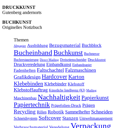
DRUCKKUNST
Gutenberg andernorts
BUCHKUNST
Originelles Notizbuch
Themen
Bezugsmaterial
Buchblock
Ausbildung
Altpapier
Bucheinband
Buchkunst
Buchmesse
Druckkunst
Buchrestaurierung
Dreiseitenschneider
Direct Mailing
Druckveredelung
Einbandkunst
Einbandpapier
Faltschachtel
Falzmaschinen
Fadenheften
Hardcover
Karton
Grafikdesign
Klebebinden
Klebebinder
Klebstoff
Klebstoffauftrag
Künstliche Intelligenz (KI)
Mailing
Nachhaltigkeit
Papierkunst
Maschinenbau
Papiertechnik
Prägen
Prägefolien-Druck
Recycling
Schneiden
Robotik
Sammelhefter
Rillen
Softcover
Stanzen
Schneidsystem
Umweltmanagement
Verpackung
Verbrauchsmaterial
Veredelung