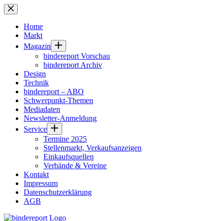
Zum
Inhalt
springen
Home
Markt
Magazin
bindereport Vorschau
bindereport Archiv
Design
Technik
bindereport – ABO
Schwerpunkt-Themen
Mediadaten
Newsletter-Anmeldung
Service
Termine 2025
Stellenmarkt, Verkaufsanzeigen
Einkaufsquellen
Verbände & Vereine
Kontakt
Impressum
Datenschutzerklärung
AGB