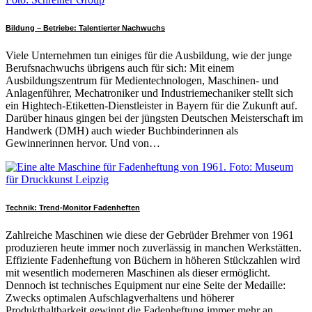
Bildung – Betriebe: Talentierter Nachwuchs
Viele Unternehmen tun einiges für die Ausbildung, wie der junge
Berufsnachwuchs übrigens auch für sich: Mit einem
Ausbildungszentrum für Medientechnologen, Maschinen- und
Anlagenführer, Mechatroniker und Industriemechaniker stellt sich
ein Hightech-Etiketten-Dienstleister in Bayern für die Zukunft auf.
Darüber hinaus gingen bei der jüngsten Deutschen Meisterschaft im
Handwerk (DMH) auch wieder Buchbinderinnen als
Gewinnerinnen hervor. Und von…
Technik: Trend-Monitor Fadenheften
Zahlreiche Maschinen wie diese der Gebrüder Brehmer von 1961
produzieren heute immer noch zuverlässig in manchen Werkstätten.
Effiziente Fadenheftung von Büchern in höheren Stückzahlen wird
mit wesentlich moderneren Maschinen als dieser ermöglicht.
Dennoch ist technisches Equipment nur eine Seite der Medaille:
Zwecks optimalen Aufschlagverhaltens und höherer
Produkthaltbarkeit gewinnt die Fadenheftung immer mehr an