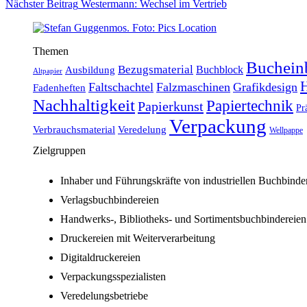
Nächster
Beitrag
Westermann: Wechsel im Vertrieb
Themen
Buchein
Bezugsmaterial
Buchblock
Ausbildung
Altpapier
H
Faltschachtel
Falzmaschinen
Grafikdesign
Fadenheften
Nachhaltigkeit
Papiertechnik
Papierkunst
Pr
Verpackung
Verbrauchsmaterial
Veredelung
Wellpappe
Zielgruppen
Inhaber und Führungskräfte von industriellen Buchbinde
Verlagsbuchbindereien
Handwerks-, Bibliotheks- und Sortimentsbuchbindereien
Druckereien mit Weiterverarbeitung
Digitaldruckereien
Verpackungsspezialisten
Veredelungsbetriebe