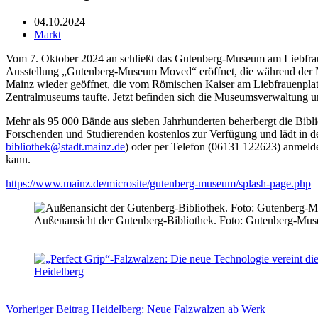
04.10.2024
Markt
Vom 7. Oktober 2024 an schließt das Gutenberg-Museum am Liebfraue
Ausstellung „Gutenberg-Museum Moved“ eröffnet, die während der Ne
Mainz wieder geöffnet, die vom Römischen Kaiser am Liebfrauenpla
Zentralmuseums taufte. Jetzt befinden sich die Museumsverwaltung u
Mehr als 95 000 Bände aus sieben Jahrhunderten beherbergt die Biblio
Forschenden und Studierenden kostenlos zur Verfügung und lädt in de
bibliothek@stadt.mainz.de
) oder per Telefon (06131 122623) anmeld
kann.
https://www.mainz.de/microsite/gutenberg-museum/splash-page.php
Außenansicht der Gutenberg-Bibliothek. Foto: Gutenberg-Mu
Vorheriger
Beitrag
Heidelberg: Neue Falzwalzen ab Werk