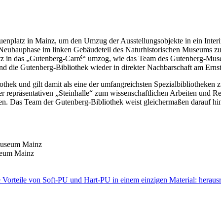
nplatz in Mainz, um den Umzug der Ausstellungsobjekte in ein Interi
ubauphase im linken Gebäudeteil des Naturhistorischen Museums zu f
tz in das „Gutenberg-Carré“ umzog, wie das Team des Gutenberg-Mus
nd die Gutenberg-Bibliothek wieder in direkter Nachbarschaft am Erns
thek und gilt damit als eine der umfangreichsten Spezialbibliotheken z
r repräsentativen „Steinhalle“ zum wissenschaftlichen Arbeiten und Rec
en. Das Team der Gutenberg-Bibliothek weist gleichermaßen darauf hin
seum Mainz