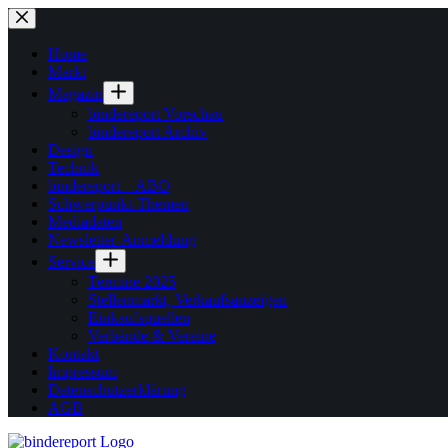
Zum
Inhalt
springen
Home
Markt
Magazin
bindereport Vorschau
bindereport Archiv
Design
Technik
bindereport – ABO
Schwerpunkt-Themen
Mediadaten
Newsletter-Anmeldung
Service
Termine 2025
Stellenmarkt, Verkaufsanzeigen
Einkaufsquellen
Verbände & Vereine
Kontakt
Impressum
Datenschutzerklärung
AGB