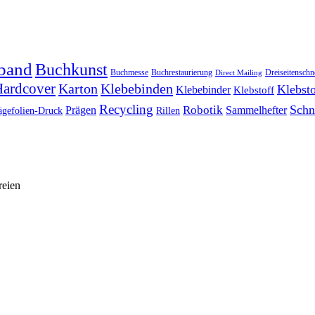
band
Buchkunst
Buchmesse
Buchrestaurierung
Dreiseitenschn
Direct Mailing
ardcover
Karton
Klebebinden
Klebsto
Klebebinder
Klebstoff
Recycling
Schn
Prägen
Robotik
Sammelhefter
ägefolien-Druck
Rillen
reien