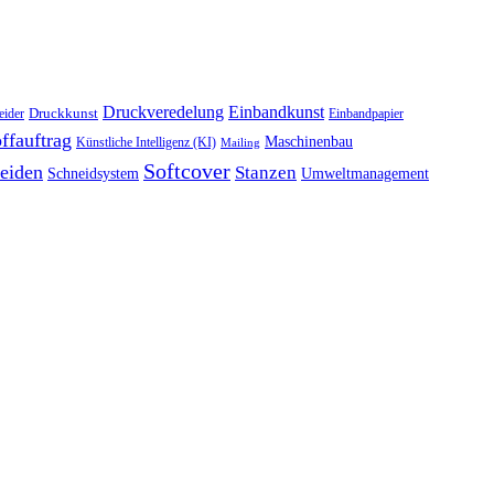
Druckveredelung
Einbandkunst
Druckkunst
eider
Einbandpapier
ffauftrag
Maschinenbau
Künstliche Intelligenz (KI)
Mailing
Softcover
eiden
Stanzen
Schneidsystem
Umweltmanagement