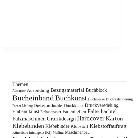
Themen
Bezugsmaterial
Buchblock
Ausbildung
Altpapier
Bucheinband
Buchkunst
Buchmesse
Buchrestaurierung
Druckveredelung
Druckkunst
Dreiseitenschneider
Direct Mailing
Faltschachtel
Einbandkunst
Fadenheften
Einbandpapier
Hardcover
Karton
Falzmaschinen
Grafikdesign
Klebebinden
Klebstoffauftrag
Klebebinder
Klebstoff
Maschinenbau
Künstliche Intelligenz (KI)
Mailing