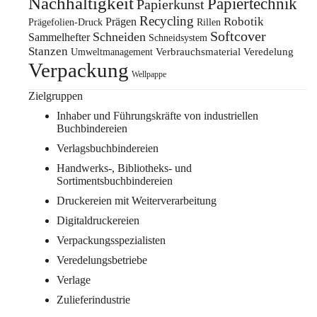
Nachhaltigkeit
Papiertechnik
Papierkunst
Recycling
Prägen
Robotik
Prägefolien-Druck
Rillen
Softcover
Schneiden
Sammelhefter
Schneidsystem
Stanzen
Verbrauchsmaterial
Veredelung
Umweltmanagement
Verpackung
Wellpappe
Zielgruppen
Inhaber und Führungskräfte von industriellen
Buchbindereien
Verlagsbuchbindereien
Handwerks-, Bibliotheks- und
Sortimentsbuchbindereien
Druckereien mit Weiterverarbeitung
Digitaldruckereien
Verpackungsspezialisten
Veredelungsbetriebe
Verlage
Zulieferindustrie