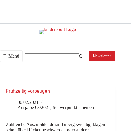
Zum
Inhalt
springen
Menü
Newsletter
Frühzeitig vorbeugen
06.02.2021
Ausgabe 03/2021
,
Schwerpunkt-Themen
Zahlreiche Auszubildende sind übergewichtig, klagen
schon über Rückenbeschwerden oder andere