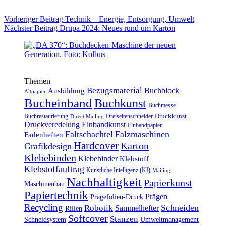
Vorheriger
Beitrag
Technik – Energie, Entsorgung, Umwelt
Nächster
Beitrag
Drupa 2024: Neues rund um Karton
Themen
Bezugsmaterial
Buchblock
Ausbildung
Altpapier
Bucheinband
Buchkunst
Buchmesse
Druckkunst
Buchrestaurierung
Dreiseitenschneider
Direct Mailing
Druckveredelung
Einbandkunst
Einbandpapier
Faltschachtel
Falzmaschinen
Fadenheften
Hardcover
Karton
Grafikdesign
Klebebinden
Klebebinder
Klebstoff
Klebstoffauftrag
Künstliche Intelligenz (KI)
Mailing
Nachhaltigkeit
Papierkunst
Maschinenbau
Papiertechnik
Prägen
Prägefolien-Druck
Recycling
Schneiden
Robotik
Sammelhefter
Rillen
Softcover
Stanzen
Schneidsystem
Umweltmanagement