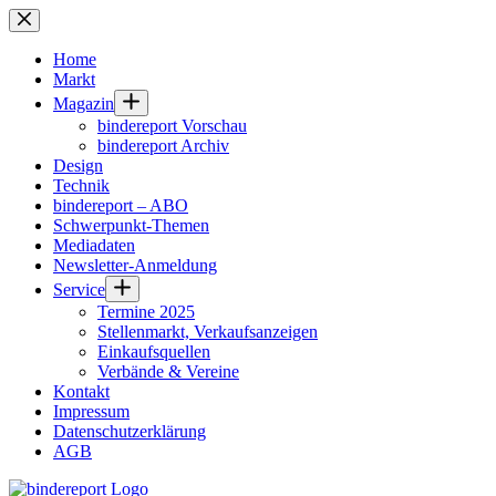
Zum
Inhalt
springen
Home
Markt
Magazin
bindereport Vorschau
bindereport Archiv
Design
Technik
bindereport – ABO
Schwerpunkt-Themen
Mediadaten
Newsletter-Anmeldung
Service
Termine 2025
Stellenmarkt, Verkaufsanzeigen
Einkaufsquellen
Verbände & Vereine
Kontakt
Impressum
Datenschutzerklärung
AGB