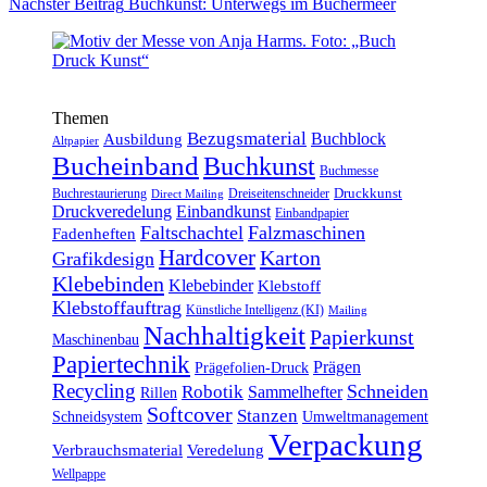
Nächster
Beitrag
Buchkunst: Unterwegs im Büchermeer
Themen
Bezugsmaterial
Buchblock
Ausbildung
Altpapier
Bucheinband
Buchkunst
Buchmesse
Druckkunst
Buchrestaurierung
Dreiseitenschneider
Direct Mailing
Druckveredelung
Einbandkunst
Einbandpapier
Faltschachtel
Falzmaschinen
Fadenheften
Hardcover
Karton
Grafikdesign
Klebebinden
Klebebinder
Klebstoff
Klebstoffauftrag
Künstliche Intelligenz (KI)
Mailing
Nachhaltigkeit
Papierkunst
Maschinenbau
Papiertechnik
Prägen
Prägefolien-Druck
Recycling
Schneiden
Robotik
Sammelhefter
Rillen
Softcover
Stanzen
Schneidsystem
Umweltmanagement
Verpackung
Verbrauchsmaterial
Veredelung
Wellpappe