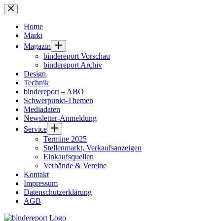
Zum
Inhalt
springen
Home
Markt
Magazin
bindereport Vorschau
bindereport Archiv
Design
Technik
bindereport – ABO
Schwerpunkt-Themen
Mediadaten
Newsletter-Anmeldung
Service
Termine 2025
Stellenmarkt, Verkaufsanzeigen
Einkaufsquellen
Verbände & Vereine
Kontakt
Impressum
Datenschutzerklärung
AGB