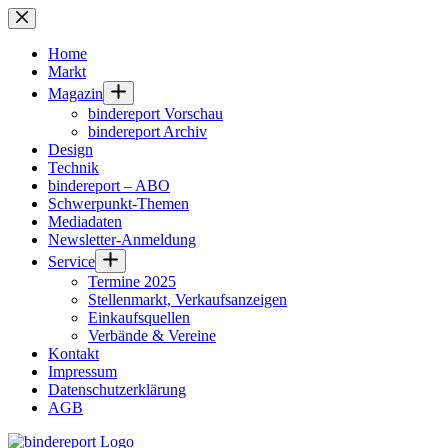
Zum
Inhalt
springen
Home
Markt
Magazin
bindereport Vorschau
bindereport Archiv
Design
Technik
bindereport – ABO
Schwerpunkt-Themen
Mediadaten
Newsletter-Anmeldung
Service
Termine 2025
Stellenmarkt, Verkaufsanzeigen
Einkaufsquellen
Verbände & Vereine
Kontakt
Impressum
Datenschutzerklärung
AGB