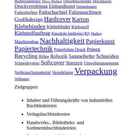
Druckkunst
Buchrestaurierung
Dreiseitenschneider
Direct Mailing
Druckveredelung
Einbandkunst
Einbandpapier
Faltschachtel
Falzmaschinen
Fadenheften
Hardcover
Karton
Grafikdesign
Klebebinden
Klebebinder
Klebstoff
Klebstoffauftrag
Künstliche Intelligenz (KI)
Mailing
Nachhaltigkeit
Papierkunst
Maschinenbau
Papiertechnik
Prägen
Prägefolien-Druck
Recycling
Schneiden
Robotik
Sammelhefter
Rillen
Softcover
Stanzen
Schneidsystem
Umweltmanagement
Verpackung
Verbrauchsmaterial
Veredelung
Wellpappe
Zielgruppen
Inhaber und Führungskräfte von industriellen
Buchbindereien
Verlagsbuchbindereien
Handwerks-, Bibliotheks- und
Sortimentsbuchbindereien