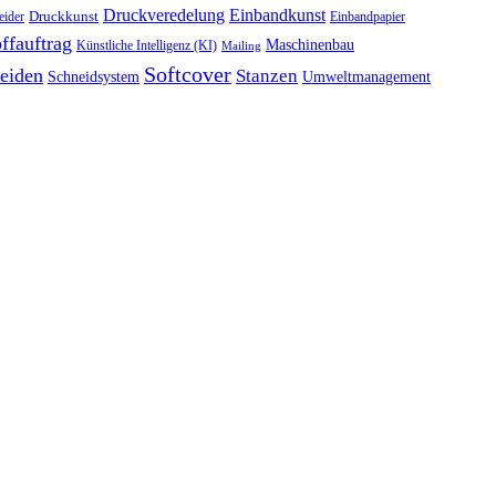
Druckveredelung
Einbandkunst
Druckkunst
eider
Einbandpapier
ffauftrag
Maschinenbau
Künstliche Intelligenz (KI)
Mailing
Softcover
eiden
Stanzen
Schneidsystem
Umweltmanagement