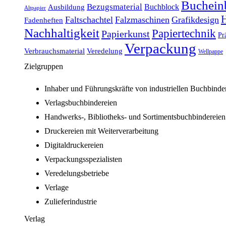
Buchein
Bezugsmaterial
Buchblock
Ausbildung
Altpapier
H
Faltschachtel
Falzmaschinen
Grafikdesign
Fadenheften
Nachhaltigkeit
Papiertechnik
Papierkunst
Pr
Verpackung
Verbrauchsmaterial
Veredelung
Wellpappe
Zielgruppen
Inhaber und Führungskräfte von industriellen Buchbinde
Verlagsbuchbindereien
Handwerks-, Bibliotheks- und Sortimentsbuchbindereien
Druckereien mit Weiterverarbeitung
Digitaldruckereien
Verpackungsspezialisten
Veredelungsbetriebe
Verlage
Zulieferindustrie
Verlag