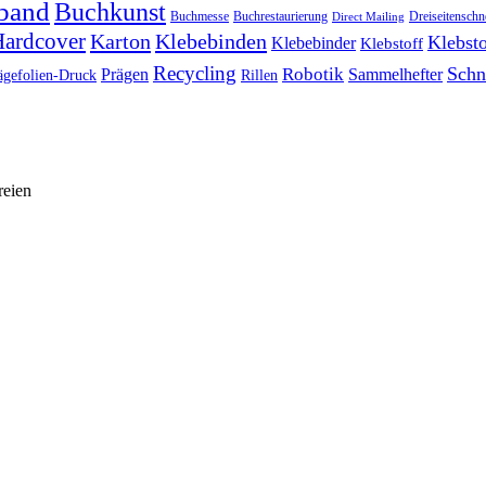
band
Buchkunst
Buchmesse
Buchrestaurierung
Dreiseitenschn
Direct Mailing
ardcover
Karton
Klebebinden
Klebsto
Klebebinder
Klebstoff
Recycling
Schn
Prägen
Robotik
Sammelhefter
ägefolien-Druck
Rillen
reien