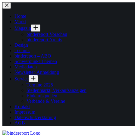
Zum
Inhalt
springen
Home
Markt
Magazin
bindereport Vorschau
bindereport Archiv
Design
Technik
bindereport – ABO
Schwerpunkt-Themen
Mediadaten
Newsletter-Anmeldung
Service
Termine 2025
Stellenmarkt, Verkaufsanzeigen
Einkaufsquellen
Verbände & Vereine
Kontakt
Impressum
Datenschutzerklärung
AGB