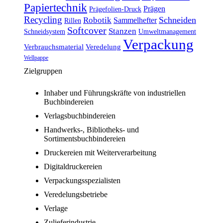
Papiertechnik
Prägen
Prägefolien-Druck
Recycling
Schneiden
Robotik
Sammelhefter
Rillen
Softcover
Stanzen
Schneidsystem
Umweltmanagement
Verpackung
Verbrauchsmaterial
Veredelung
Wellpappe
Zielgruppen
Inhaber und Führungskräfte von industriellen
Buchbindereien
Verlagsbuchbindereien
Handwerks-, Bibliotheks- und
Sortimentsbuchbindereien
Druckereien mit Weiterverarbeitung
Digitaldruckereien
Verpackungsspezialisten
Veredelungsbetriebe
Verlage
Zulieferindustrie