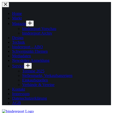
Zum
Inhalt
springen
Home
Markt
Magazin
bindereport Vorschau
bindereport Archiv
Design
Technik
bindereport – ABO
Schwerpunkt-Themen
Mediadaten
Newsletter-Anmeldung
Service
Termine 2025
Stellenmarkt, Verkaufsanzeigen
Einkaufsquellen
Verbände & Vereine
Kontakt
Impressum
Datenschutzerklärung
AGB