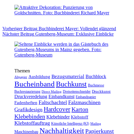
Vorheriger
Beitrag
Buchbinderei Mayer: Vollendet glänzend
Nächster
Beitrag
Gutenberg-Museum: Exklusive Einblicke
Themen
Bezugsmaterial
Buchblock
Ausbildung
Altpapier
Bucheinband
Buchkunst
Buchmesse
Druckkunst
Buchrestaurierung
Dreiseitenschneider
Direct Mailing
Druckveredelung
Einbandkunst
Einbandpapier
Faltschachtel
Falzmaschinen
Fadenheften
Hardcover
Karton
Grafikdesign
Klebebinden
Klebebinder
Klebstoff
Klebstoffauftrag
Künstliche Intelligenz (KI)
Mailing
Nachhaltigkeit
Papierkunst
Maschinenbau