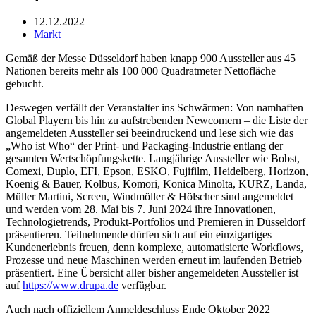
12.12.2022
Markt
Gemäß der Messe Düsseldorf haben knapp 900 Aussteller aus 45
Nationen bereits mehr als 100 000 Quadratmeter Nettofläche
gebucht.
Deswegen verfällt der Veranstalter ins Schwärmen: Von namhaften
Global Playern bis hin zu aufstrebenden Newcomern – die Liste der
angemeldeten Aussteller sei beeindruckend und lese sich wie das
„Who ist Who“ der Print- und Packaging-Industrie entlang der
gesamten Wertschöpfungskette. Langjährige Aussteller wie Bobst,
Comexi, Duplo, EFI, Epson, ESKO, Fujifilm, Heidelberg, Horizon,
Koenig & Bauer, Kolbus, Komori, Konica Minolta, KURZ, Landa,
Müller Martini, Screen, Windmöller & Hölscher sind angemeldet
und werden vom 28. Mai bis 7. Juni 2024 ihre Innovationen,
Technologietrends, Produkt-Portfolios und Premieren in Düsseldorf
präsentieren. Teilnehmende dürfen sich auf ein einzigartiges
Kundenerlebnis freuen, denn komplexe, automatisierte Workflows,
Prozesse und neue Maschinen werden erneut im laufenden Betrieb
präsentiert. Eine Übersicht aller bisher angemeldeten Aussteller ist
auf
https://www.drupa.de
verfügbar.
Auch nach offiziellem Anmeldeschluss Ende Oktober 2022