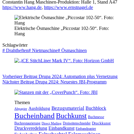
Constantin Hang Maschinen-Produktion: Halle 1, Stand A47
https://www.hang.de
,
https://www.ernstnagel.de
Elektrische Ösmaschine „Piccostar 102-50“. Foto:
Hang
Schlagwörter
#
Drahtheften
#
Nietmaschine
#
Ösmaschinen
Vorheriger
Beitrag
Drupa 2024: Automation plus Vernetzung
Nächster
Beitrag
Drupa 2024: Neuestes JBI-Programm
Themen
Bezugsmaterial
Buchblock
Ausbildung
Altpapier
Bucheinband
Buchkunst
Buchmesse
Druckkunst
Buchrestaurierung
Dreiseitenschneider
Direct Mailing
Druckveredelung
Einbandkunst
Einbandpapier
Faltschachtel
Falzmaschinen