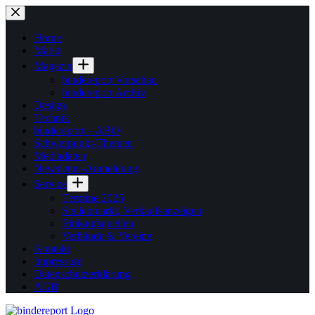
Zum
Inhalt
springen
Home
Markt
Magazin
bindereport Vorschau
bindereport Archiv
Design
Technik
bindereport – ABO
Schwerpunkt-Themen
Mediadaten
Newsletter-Anmeldung
Service
Termine 2025
Stellenmarkt, Verkaufsanzeigen
Einkaufsquellen
Verbände & Vereine
Kontakt
Impressum
Datenschutzerklärung
AGB