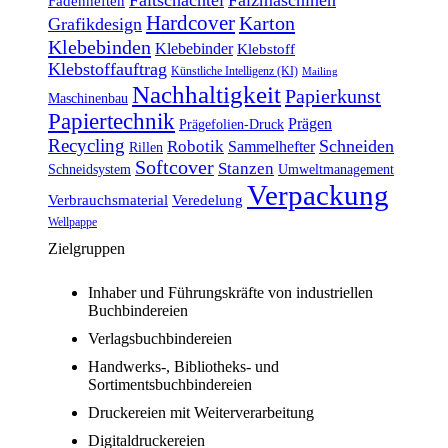
Fadenheften
Hardcover
Karton
Grafikdesign
Klebebinden
Klebebinder
Klebstoff
Klebstoffauftrag
Künstliche Intelligenz (KI)
Mailing
Nachhaltigkeit
Papierkunst
Maschinenbau
Papiertechnik
Prägen
Prägefolien-Druck
Recycling
Schneiden
Robotik
Sammelhefter
Rillen
Softcover
Stanzen
Schneidsystem
Umweltmanagement
Verpackung
Verbrauchsmaterial
Veredelung
Wellpappe
Zielgruppen
Inhaber und Führungskräfte von industriellen
Buchbindereien
Verlagsbuchbindereien
Handwerks-, Bibliotheks- und
Sortimentsbuchbindereien
Druckereien mit Weiterverarbeitung
Digitaldruckereien