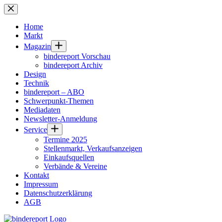
Zum
Inhalt
springen
Home
Markt
Magazin
bindereport Vorschau
bindereport Archiv
Design
Technik
bindereport – ABO
Schwerpunkt-Themen
Mediadaten
Newsletter-Anmeldung
Service
Termine 2025
Stellenmarkt, Verkaufsanzeigen
Einkaufsquellen
Verbände & Vereine
Kontakt
Impressum
Datenschutzerklärung
AGB