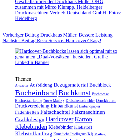
Vorheriger
Beitrag
Druckhaus Müller: Bessere Leistung
Nächster
Beitrag
Reco Service: Hardcover? Easy!
Themen
Bezugsmaterial
Buchblock
Ausbildung
Altpapier
Bucheinband
Buchkunst
Buchmesse
Druckkunst
Buchrestaurierung
Dreiseitenschneider
Direct Mailing
Druckveredelung
Einbandkunst
Einbandpapier
Faltschachtel
Falzmaschinen
Fadenheften
Hardcover
Karton
Grafikdesign
Klebebinden
Klebebinder
Klebstoff
Klebstoffauftrag
Künstliche Intelligenz (KI)
Mailing