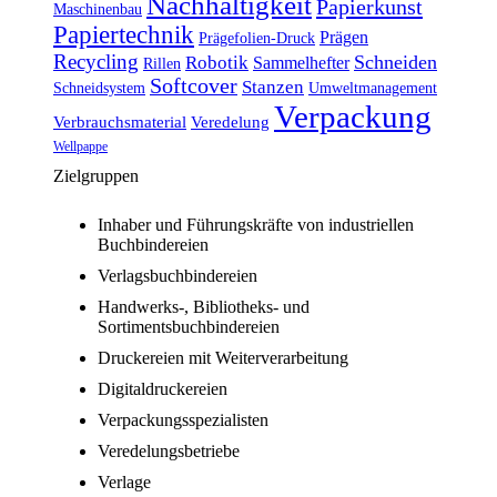
Nachhaltigkeit
Papierkunst
Maschinenbau
Papiertechnik
Prägen
Prägefolien-Druck
Recycling
Schneiden
Robotik
Sammelhefter
Rillen
Softcover
Stanzen
Schneidsystem
Umweltmanagement
Verpackung
Verbrauchsmaterial
Veredelung
Wellpappe
Zielgruppen
Inhaber und Führungskräfte von industriellen
Buchbindereien
Verlagsbuchbindereien
Handwerks-, Bibliotheks- und
Sortimentsbuchbindereien
Druckereien mit Weiterverarbeitung
Digitaldruckereien
Verpackungsspezialisten
Veredelungsbetriebe
Verlage