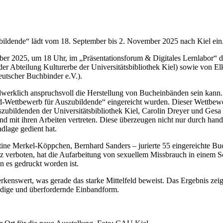
bildende“ lädt vom 18. September bis 2. November 2025 nach Kiel ein
er 2025, um 18 Uhr, im „Präsentationsforum & Digitales Lernlabor“ de
 der Abteilung Kulturerbe der Universitätsbibliothek Kiel) sowie von 
utscher Buchbinder e.V.).
 handwerklich anspruchsvoll die Herstellung von Bucheinbänden sein k
nd-Wettbewerb für Auszubildende“ eingereicht wurden. Dieser Wettbew
ubildenden der Universitätsbibliothek Kiel, Carolin Dreyer und Gesa E
 mit ihren Arbeiten vertreten. Diese überzeugen nicht nur durch handw
dlage gedient hat.
ne Merkel-Köppchen, Bernhard Sanders – jurierte 55 eingereichte B
 verboten, hat die Aufarbeitung von sexuellem Missbrauch in einem S
n es gedruckt worden ist.
rkenswert, was gerade das starke Mittelfeld beweist. Das Ergebnis zeigt
ndige und überfordernde Einbandform.