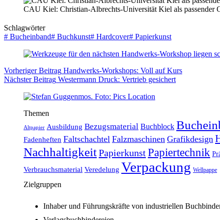
CAU Kiel: Christian-Albrechts-Universität Kiel als passender 
Schlagwörter
#
Bucheinband
#
Buchkunst
#
Hardcover
#
Papierkunst
Vorheriger
Beitrag
Handwerks-Workshops: Voll auf Kurs
Nächster
Beitrag
Westermann Druck: Vertrieb gesichert
Themen
Buchein
Bezugsmaterial
Buchblock
Ausbildung
Altpapier
H
Faltschachtel
Falzmaschinen
Grafikdesign
Fadenheften
Nachhaltigkeit
Papiertechnik
Papierkunst
Pr
Verpackung
Verbrauchsmaterial
Veredelung
Wellpappe
Zielgruppen
Inhaber und Führungskräfte von industriellen Buchbinde
Verlagsbuchbindereien