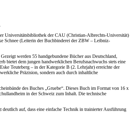
.
r Universitätsbibliothek der CAU (Christian-Albrechts-Universität)
Elke Schnee (Leiterin der Buchbinderei der ZBW – Leibniz-
ann. Gezeigt werden 55 handgebundene Bücher aus Deutschland,
erb bietet dem jungen handwerklichen Berufsnachwuchs stets eine
ske Teuteberg – in der Kategorie B (2. Lehrjahr) erreichte der
erkliche Präzision, sondern auch durch inhaltliche
ucheinbände des Buches „Gruebe“. Dieses Buch im Format von 16 x
chullandheim in der Schweiz zum Inhalt. Die technische
 deutlich auf, dass eine einfache Technik in trainierter Ausführung