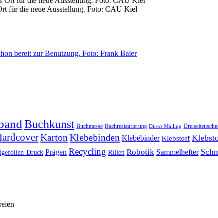
Ort für die neue Ausstellung. Foto: CAU Kiel
band
Buchkunst
Buchmesse
Buchrestaurierung
Dreiseitenschn
Direct Mailing
ardcover
Karton
Klebebinden
Klebsto
Klebebinder
Klebstoff
Recycling
Schn
Prägen
Robotik
Sammelhefter
ägefolien-Druck
Rillen
reien