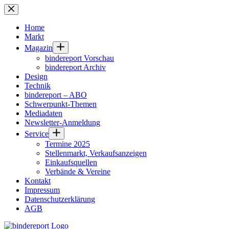
Zum
Inhalt
springen
Home
Markt
Magazin
bindereport Vorschau
bindereport Archiv
Design
Technik
bindereport – ABO
Schwerpunkt-Themen
Mediadaten
Newsletter-Anmeldung
Service
Termine 2025
Stellenmarkt, Verkaufsanzeigen
Einkaufsquellen
Verbände & Vereine
Kontakt
Impressum
Datenschutzerklärung
AGB