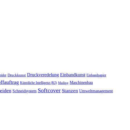
Druckveredelung
Einbandkunst
Druckkunst
eider
Einbandpapier
ffauftrag
Maschinenbau
Künstliche Intelligenz (KI)
Mailing
Softcover
eiden
Stanzen
Schneidsystem
Umweltmanagement