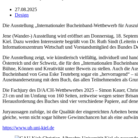
27.08.2025
Design
Die Ausstellung „Internationaler Bucheinband-Wettbewerb für Auszu
Jene (Wander-) Ausstellung wird eröffnet am Donnerstag, 18. Septemb
Kiel. Dazu werden Interessierte begrüßt von Dr. Ruth Sindt (Leiterin
Informationszentrum Wirtschaft und Vorstandsmitglied des Bundes De
Die Ausstellung zeigt, wie künstlerisch vielfältig, individuell und
Österreich und der Schweiz, die für den „Internationalen Bucheinba
Bühne, Können und Kreativität unter Beweis zu stellen. Auch die Ausz
Bucheinband von Gesa Eske Teuteberg sogar ein „hervorragend“ – sind
Auseinandersetzung mit dem Buch, das allen Teilnehmenden als Grun
Die Fachjury des D/A/CH-Wettbewerbes 2025 – Simon Kauer, Christi
23 cm und im Umfang von 160 Seiten, zeitweise wegen seiner Brisanz
Herausforderung des Buches sind vier verschiedene Papiere, auf dene
Juryaussagen zufolge, ist die Qualität der eingereichten Arbeiten beme
gleiche, wenn nicht sogar höhere Gewinnchancen hat als eine aufwä
https://www.ub.uni-kiel.de