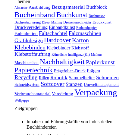
Themen
Bezugsmaterial
Buchblock
Ausbildung
Altpapier
Bucheinband
Buchkunst
Buchmesse
Druckkunst
Buchrestaurierung
Dreiseitenschneider
Direct Mailing
Druckveredelung
Einbandkunst
Einbandpapier
Faltschachtel
Falzmaschinen
Fadenheften
Hardcover
Karton
Grafikdesign
Klebebinden
Klebebinder
Klebstoff
Klebstoffauftrag
Künstliche Intelligenz (KI)
Mailing
Nachhaltigkeit
Papierkunst
Maschinenbau
Papiertechnik
Prägen
Prägefolien-Druck
Recycling
Schneiden
Robotik
Sammelhefter
Rillen
Softcover
Stanzen
Schneidsystem
Umweltmanagement
Verpackung
Verbrauchsmaterial
Veredelung
Wellpappe
Zielgruppen
Inhaber und Führungskräfte von industriellen
Buchbindereien