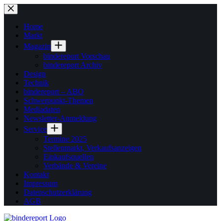
Zum
Inhalt
springen
Home
Markt
Magazin
bindereport Vorschau
bindereport Archiv
Design
Technik
bindereport – ABO
Schwerpunkt-Themen
Mediadaten
Newsletter-Anmeldung
Service
Termine 2025
Stellenmarkt, Verkaufsanzeigen
Einkaufsquellen
Verbände & Vereine
Kontakt
Impressum
Datenschutzerklärung
AGB