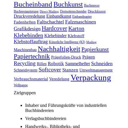
Bucheinband
Buchkunst
Buchmesse
Druckkunst
Buchrestaurierung
Dreiseitenschneider
Direct Mailing
Druckveredelung
Einbandkunst
Einbandpapier
Faltschachtel
Falzmaschinen
Fadenheften
Hardcover
Karton
Grafikdesign
Klebebinden
Klebebinder
Klebstoff
Klebstoffauftrag
Künstliche Intelligenz (KI)
Mailing
Nachhaltigkeit
Papierkunst
Maschinenbau
Papiertechnik
Prägen
Prägefolien-Druck
Recycling
Schneiden
Robotik
Sammelhefter
Rillen
Softcover
Stanzen
Schneidsystem
Umweltmanagement
Verpackung
Verbrauchsmaterial
Veredelung
Wellpappe
Zielgruppen
Inhaber und Führungskräfte von industriellen
Buchbindereien
Verlagsbuchbindereien
Handwerks-, Bibliotheks- und