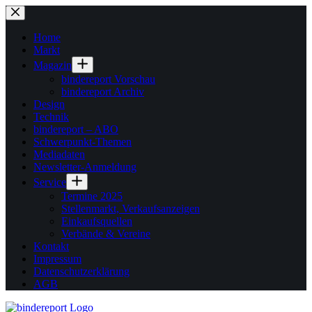
Zum
Inhalt
springen
Home
Markt
Magazin
bindereport Vorschau
bindereport Archiv
Design
Technik
bindereport – ABO
Schwerpunkt-Themen
Mediadaten
Newsletter-Anmeldung
Service
Termine 2025
Stellenmarkt, Verkaufsanzeigen
Einkaufsquellen
Verbände & Vereine
Kontakt
Impressum
Datenschutzerklärung
AGB