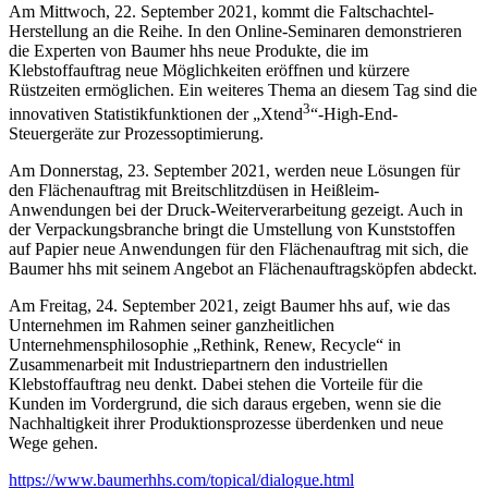
Am Mittwoch, 22. September 2021, kommt die Faltschachtel-
Herstellung an die Reihe. In den Online-Seminaren demonstrieren
die Experten von Baumer hhs neue Produkte, die im
Klebstoffauftrag neue Möglichkeiten eröffnen und kürzere
Rüstzeiten ermöglichen. Ein weiteres Thema an diesem Tag sind die
3
innovativen Statistikfunktionen der „Xtend
“-High-End-
Steuergeräte zur Prozessoptimierung.
Am Donnerstag, 23. September 2021, werden neue Lösungen für
den Flächenauftrag mit Breitschlitzdüsen in Heißleim-
Anwendungen bei der Druck-Weiterverarbeitung gezeigt. Auch in
der Verpackungsbranche bringt die Umstellung von Kunststoffen
auf Papier neue Anwendungen für den Flächenauftrag mit sich, die
Baumer hhs mit seinem Angebot an Flächenauftragsköpfen abdeckt.
Am Freitag, 24. September 2021, zeigt Baumer hhs auf, wie das
Unternehmen im Rahmen seiner ganzheitlichen
Unternehmensphilosophie „Rethink, Renew, Recycle“ in
Zusammenarbeit mit Industriepartnern den industriellen
Klebstoffauftrag neu denkt. Dabei stehen die Vorteile für die
Kunden im Vordergrund, die sich daraus ergeben, wenn sie die
Nachhaltigkeit ihrer Produktionsprozesse überdenken und neue
Wege gehen.
https://www.baumerhhs.com/topical/dialogue.html