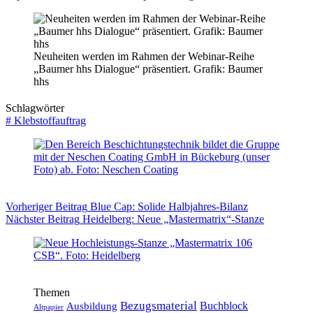
Neuheiten werden im Rahmen der Webinar-Reihe
„Baumer hhs Dialogue“ präsentiert. Grafik: Baumer
hhs
Schlagwörter
#
Klebstoffauftrag
Vorheriger
Beitrag
Blue Cap: Solide Halbjahres-Bilanz
Nächster
Beitrag
Heidelberg: Neue „Mastermatrix“-Stanze
Themen
Bezugsmaterial
Buchblock
Ausbildung
Altpapier