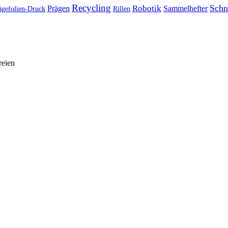
Recycling
Schn
Prägen
Robotik
Sammelhefter
ägefolien-Druck
Rillen
reien