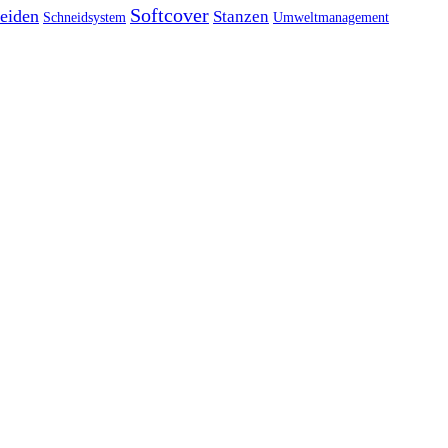
Softcover
eiden
Stanzen
Schneidsystem
Umweltmanagement