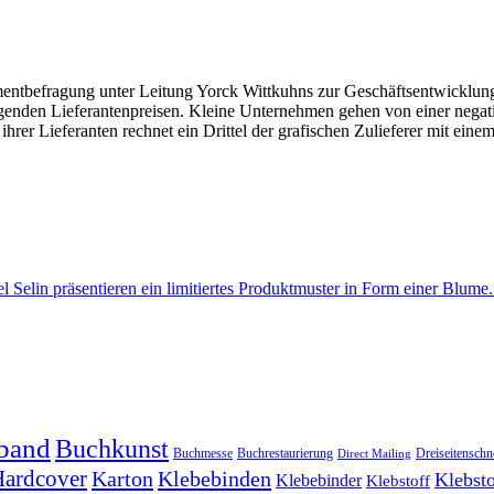
tbefragung unter Leitung Yorck Wittkuhns zur Geschäftsentwicklung d
genden Lieferantenpreisen. Kleine Unternehmen gehen von einer negativ
ihrer Lieferanten rechnet ein Drittel der grafischen Zulieferer mit ei
band
Buchkunst
Buchmesse
Buchrestaurierung
Dreiseitenschn
Direct Mailing
ardcover
Karton
Klebebinden
Klebsto
Klebebinder
Klebstoff