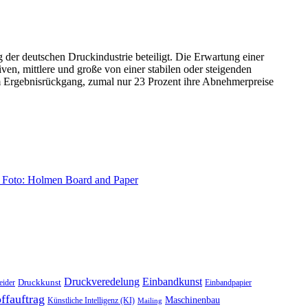
er deutschen Druckindustrie beteiligt. Die Erwartung einer
en, mittlere und große von einer stabilen oder steigenden
nem Ergebnisrückgang, zumal nur 23 Prozent ihre Abnehmerpreise
Druckveredelung
Einbandkunst
Druckkunst
eider
Einbandpapier
ffauftrag
Maschinenbau
Künstliche Intelligenz (KI)
Mailing