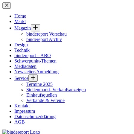
Zum
Inhalt
springen
Home
Markt
Magazin
bindereport Vorschau
bindereport Archiv
Design
Technik
bindereport – ABO
Schwerpunkt-Themen
Mediadaten
Newsletter-Anmeldung
Service
Termine 2025
Stellenmarkt, Verkaufsanzeigen
Einkaufsquellen
Verbände & Vereine
Kontakt
Impressum
Datenschutzerklärung
AGB