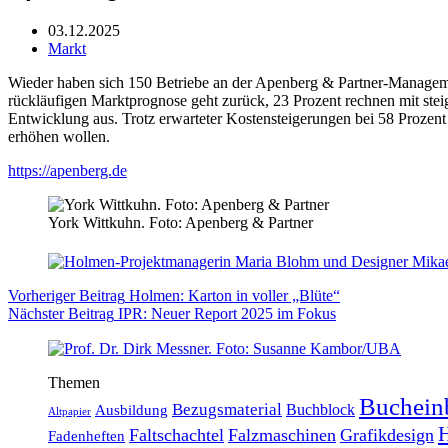
03.12.2025
Markt
Wieder haben sich 150 Betriebe an der Apenberg & Partner-Managemen
rückläufigen Marktprognose geht zurück, 23 Prozent rechnen mit stei
Entwicklung aus. Trotz erwarteter Kostensteigerungen bei 58 Prozent 
erhöhen wollen.
https://apenberg.de
York Wittkuhn. Foto: Apenberg & Partner
Vorheriger
Beitrag
Holmen: Karton in voller „Blüte“
Nächster
Beitrag
IPR: Neuer Report 2025 im Fokus
Themen
Buchein
Bezugsmaterial
Buchblock
Ausbildung
Altpapier
H
Faltschachtel
Falzmaschinen
Grafikdesign
Fadenheften