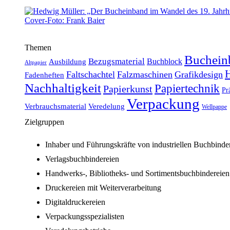
Themen
Buchein
Bezugsmaterial
Buchblock
Ausbildung
Altpapier
H
Faltschachtel
Falzmaschinen
Grafikdesign
Fadenheften
Nachhaltigkeit
Papiertechnik
Papierkunst
Pr
Verpackung
Verbrauchsmaterial
Veredelung
Wellpappe
Zielgruppen
Inhaber und Führungskräfte von industriellen Buchbinde
Verlagsbuchbindereien
Handwerks-, Bibliotheks- und Sortimentsbuchbindereien
Druckereien mit Weiterverarbeitung
Digitaldruckereien
Verpackungsspezialisten