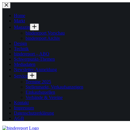
Zum
Inhalt
springen
Home
Markt
Magazin
bindereport Vorschau
bindereport Archiv
Design
Technik
bindereport – ABO
Schwerpunkt-Themen
Mediadaten
Newsletter-Anmeldung
Service
Termine 2025
Stellenmarkt, Verkaufsanzeigen
Einkaufsquellen
Verbände & Vereine
Kontakt
Impressum
Datenschutzerklärung
AGB