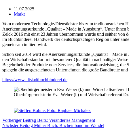
11.07.2025
Markt
Vom modernen Technologie-Dienstleister bis zum traditionsreichen H
Anerkennungsurkunde „Qualität – Made in Augsburg“. Unter ihnen befi
Zelck 2016 mit einst 23 Jahren übernommen wurde und seither von der
im Buchbinderei-Handwerk der deutschsprachigen Region unter ande
gemeinsam initiiert wird.
Schon seit 2014 wird die Anerkennungsurkunde „Qualität – Made in 
den Wirtschaftsstandort mit besonderer Qualität in nachhaltiger Weis
Begehrtheit der Produkte oder Services, die Innovationsleistung, di
spiegeln die ausgezeichneten Unternehmen die große Bandbreite und
https://www.altstadtbuchbinderei.de
Oberbürgermeisterin Eva Weber (l.) und Wirtschaftsreferent Dr
Vorheriger
Beitrag
Beltz: Verändertes Management
Nächster
Beitrag
Müller Buch: Bucheinband im Wandel