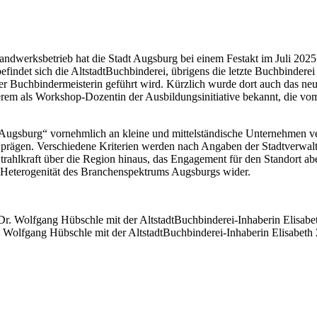
andwerksbetrieb hat die Stadt Augsburg bei einem Festakt im Juli 202
ndet sich die AltstadtBuchbinderei, übrigens die letzte Buchbinderei 
 Buchbindermeisterin geführt wird. Kürzlich wurde dort auch das neue 
rem als Workshop-Dozentin der Ausbildungsinitiative bekannt, die v
Augsburg“ vornehmlich an kleine und mittelständische Unternehmen ve
e prägen. Verschiedene Kriterien werden nach Angaben der Stadtverwalt
e Strahlkraft über die Region hinaus, das Engagement für den Standort 
 Heterogenität des Branchenspektrums Augsburgs wider.
. Wolfgang Hübschle mit der AltstadtBuchbinderei-Inhaberin Elisabeth 