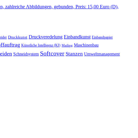
Druckveredelung
Einbandkunst
Druckkunst
eider
Einbandpapier
ffauftrag
Maschinenbau
Künstliche Intelligenz (KI)
Mailing
Softcover
eiden
Stanzen
Schneidsystem
Umweltmanagement