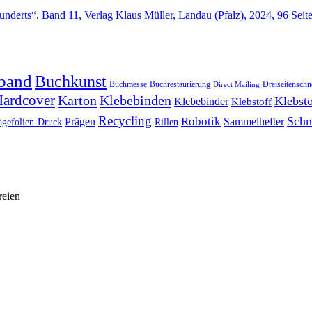
band
Buchkunst
Buchmesse
Buchrestaurierung
Dreiseitenschn
Direct Mailing
ardcover
Karton
Klebebinden
Klebsto
Klebebinder
Klebstoff
Recycling
Schn
Prägen
Robotik
Sammelhefter
ägefolien-Druck
Rillen
reien